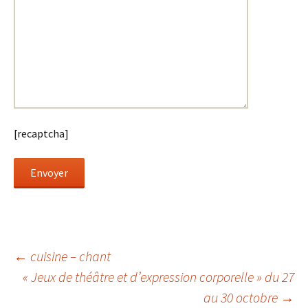
[recaptcha]
Navigation
←
cuisine – chant
« Jeux de théâtre et d’expression corporelle » du 27
au 30 octobre
→