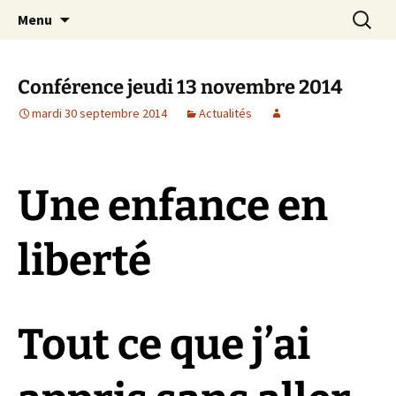
apprendre, vivre, se révéler
Aller
Recherc
la Croisée des Chemins
Menu
au
contenu
Conférence jeudi 13 novembre 2014
mardi 30 septembre 2014
Actualités
Une enfance en
liberté
Tout ce que j’ai