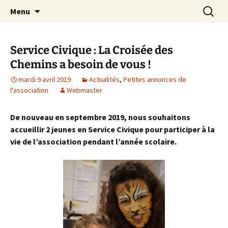
apprendre, vivre, se révéler
Aller
Recherc
la Croisée des Chemins
Menu
au
contenu
Service Civique : La Croisée des
Chemins a besoin de vous !
mardi 9 avril 2019
Actualités
,
Petites annonces de
l'association
Webmaster
De nouveau en septembre 2019, nous souhaitons
accueillir 2 jeunes en Service Civique pour participer à la
vie de l’association pendant l’année scolaire.