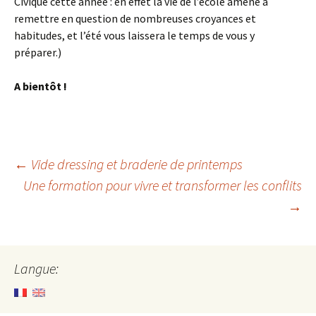
Civique cette année : en effet la vie de l’école amène à
remettre en question de nombreuses croyances et
habitudes, et l’été vous laissera le temps de vous y
préparer.)
A bientôt !
Navigation
←
Vide dressing et braderie de printemps
Une formation pour vivre et transformer les conflits
→
des
articles
Langue: