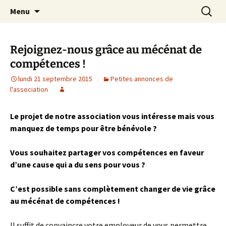
apprendre, vivre, se révéler
Aller
Recherc
la Croisée des Chemins
Menu
au
contenu
Rejoignez-nous grâce au mécénat de
compétences !
lundi 21 septembre 2015
Petites annonces de
l'association
Le projet de notre association vous intéresse mais vous
manquez de temps pour être bénévole ?
Vous souhaitez partager vos compétences en faveur
d’une cause qui a du sens pour vous ?
C’est possible sans complètement changer de vie grâce
au mécénat de compétences !
Il suffit de convaincre votre employeur de vous permettre