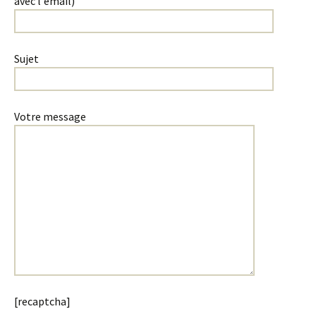
avec l'email)
Sujet
Votre message
[recaptcha]