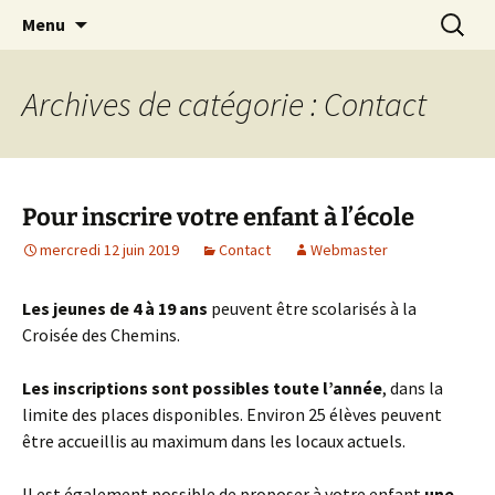
apprendre, vivre, se révéler
Aller
Recherc
la Croisée des Chemins
Menu
au
contenu
Archives de catégorie : Contact
Pour inscrire votre enfant à l’école
mercredi 12 juin 2019
Contact
Webmaster
Les jeunes de 4 à 19 ans
peuvent être scolarisés à la
Croisée des Chemins.
Les inscriptions sont possibles toute l’année
, dans la
limite des places disponibles. Environ 25 élèves peuvent
être accueillis au maximum dans les locaux actuels.
Il est également possible de proposer à votre enfant
une