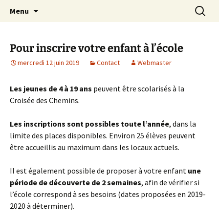
apprendre, vivre, se révéler
Aller
Recherc
la Croisée des Chemins
Menu
au
contenu
Pour inscrire votre enfant à l’école
mercredi 12 juin 2019
Contact
Webmaster
Les jeunes de 4 à 19 ans
peuvent être scolarisés à la
Croisée des Chemins.
Les inscriptions sont possibles toute l’année
, dans la
limite des places disponibles. Environ 25 élèves peuvent
être accueillis au maximum dans les locaux actuels.
Il est également possible de proposer à votre enfant
une
période de découverte de 2 semaines
, afin de vérifier si
l’école correspond à ses besoins (dates proposées en 2019-
2020 à déterminer).