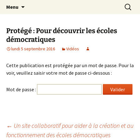
apprendre, vivre, se révéler
Aller
Recherc
la Croisée des Chemins
Menu
au
contenu
Protégé : Pour découvrir les écoles
démocratiques
lundi 5 septembre 2016
Vidéos
Cette publication est protégée par un mot de passe. Pour la
voir, veuillez saisir votre mot de passe ci-dessous :
Mot de passe :
Navigation
←
Un site collaboratif pour aider à la création et au
fonctionnement des écoles démocratiques