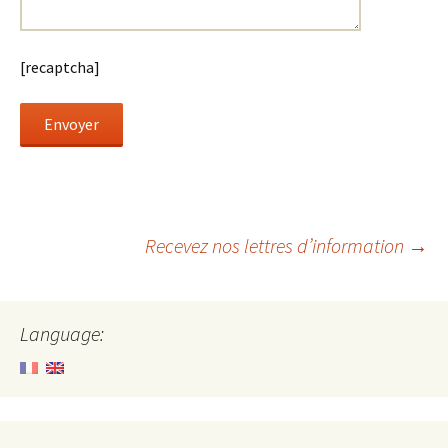
[recaptcha]
Post
Recevez nos lettres d’information
→
navigation
Language: