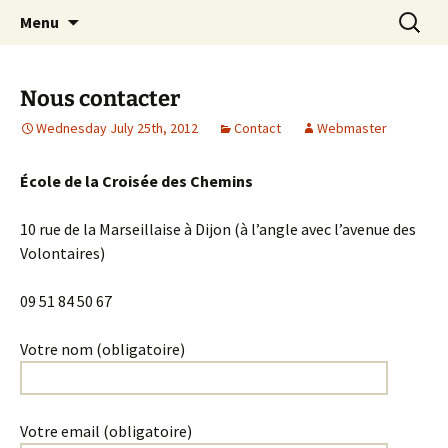
apprendre, vivre, se révéler
Skip
Search
la Croisée des Chemins
Menu
to
for:
content
Nous contacter
Wednesday July 25th, 2012
Contact
Webmaster
École de la Croisée des Chemins
10 rue de la Marseillaise à Dijon (à l’angle avec l’avenue des
Volontaires)
09 51 84 50 67
Votre nom (obligatoire)
Votre email (obligatoire)