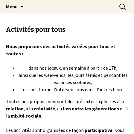
apprendre, vivre, se révéler
Skip
Search
la Croisée des Chemins
Menu
to
for:
content
Activités pour tous
Nous proposons des activités variées pour tous et
toutes :
dans nos locaux, en semaine à partir de 17h,
ainsi que les week-ends, les jours fériés et pendant les
vacances scolaires,
et sous forme d’interventions dans d’autres lieux.
Toutes nos propositions sont des prétextes explicites à la
relation
, à la
créativité
, au
lien entre les générations
et à
la
mixité sociale
.
Les activités sont organisées de façon
participative
: vous