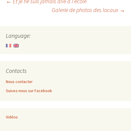
Post
←
Et je ne suis jamais allé à l’école
Galerie de photos des locaux
→
navigation
Language:
Contacts
Nous contacter
Suivez-nous sur Facebook
Vidéos