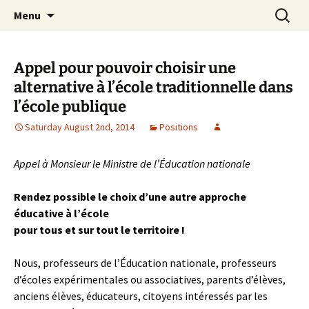
apprendre, vivre, se révéler
Skip
Search
la Croisée des Chemins
Menu
to
for:
content
Appel pour pouvoir choisir une
alternative à l’école traditionnelle dans
l’école publique
Saturday August 2nd, 2014
Positions
Appel à Monsieur le Ministre de l’Éducation nationale
Rendez possible le choix d’une autre approche
éducative à l’école
pour tous et sur tout le territoire !
Nous, professeurs de l’Éducation nationale, professeurs
d’écoles expérimentales ou associatives, parents d’élèves,
anciens élèves, éducateurs, citoyens intéressés par les