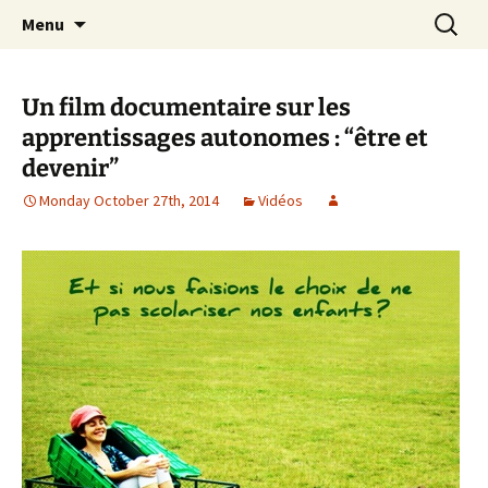
apprendre, vivre, se révéler
Skip
Search
la Croisée des Chemins
Menu
to
for:
content
Un film documentaire sur les
apprentissages autonomes : “être et
devenir”
Monday October 27th, 2014
Vidéos