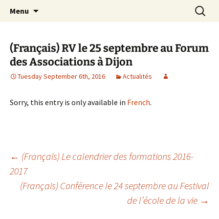
apprendre, vivre, se révéler
Skip
Search
la Croisée des Chemins
Menu
to
for:
content
(Français) RV le 25 septembre au Forum
des Associations à Dijon
Tuesday September 6th, 2016
Actualités
Sorry, this entry is only available in
French
.
Post
←
(Français) Le calendrier des formations 2016-
2017
(Français) Conférence le 24 septembre au Festival
navigation
de l’école de la vie
→