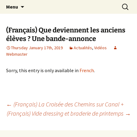
apprendre, vivre, se révéler
Skip
Search
la Croisée des Chemins
Menu
to
for:
content
(Français) Que deviennent les anciens
élèves ? Une bande-annonce
Thursday January 17th, 2019
Actualités
,
Vidéos
Webmaster
Sorry, this entry is only available in
French
.
Post
←
(Français) La Croisée des Chemins sur Canal +
(Français) Vide dressing et braderie de printemps
→
navigation