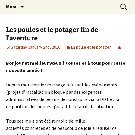
apprendre, vivre, se révéler
Skip
Search
la Croisée des Chemins
Menu
to
for:
content
Les poules et le potager fin de
l’aventure
Saturday January 2nd, 2016
La poule et le potager
Bonjour et meilleur vœux à toutes et à tous pour cette
nouvelle année !
Depuis mon dernier message relatant les évènements
(projet d’installation bloqué par des exigences
administratives de permis de construire via la DDT et la
disparition des poules) j’ai fait le bilan de la situation
Tous ces mois ont été remplis de mille
activités concrètes et de beaucoup de joie à réaliser ce