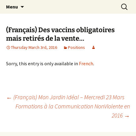
apprendre, vivre, se révéler
Skip
Search
la Croisée des Chemins
Menu
to
for:
content
(Français) Des vaccins obligatoires
mais retirés de la vente…
Thursday March 3rd, 2016
Positions
Sorry, this entry is only available in
French
.
Post
←
(Français) Mon Jardin Idéal – Mercredi 23 Mars
Formations à la Communication NonViolente en
2016
→
navigation