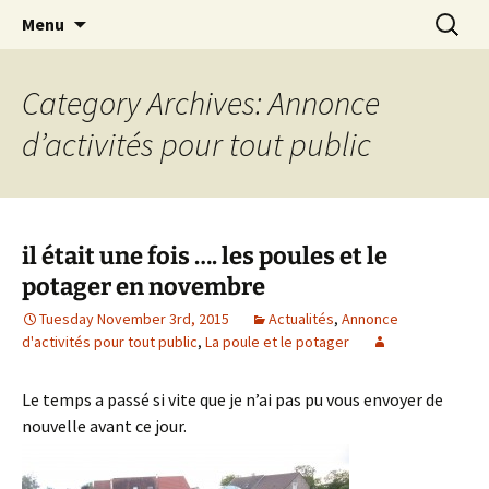
apprendre, vivre, se révéler
Skip
Search
la Croisée des Chemins
Menu
to
for:
content
Category Archives: Annonce
d’activités pour tout public
il était une fois …. les poules et le
potager en novembre
Tuesday November 3rd, 2015
Actualités
,
Annonce
d'activités pour tout public
,
La poule et le potager
Le temps a passé si vite que je n’ai pas pu vous envoyer de
nouvelle avant ce jour.