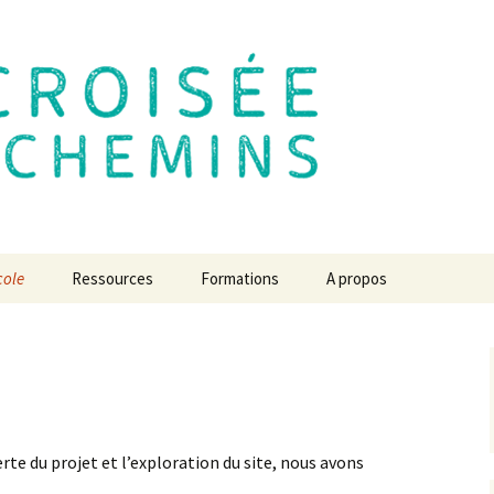
 des Chemins
cole
Ressources
Formations
A propos
e de
Mutualisation des locaux
Le centre de formation
L’école en 2030 ? L’avis
des experts
En immersion à l’école
exion
Des chroniques pour
démocratique
Revue de presse
comprendre…
atiques du
L’école de la Croisée des
Communiqués à diffuser
s projets
Jeu, temps, espace,
Chemins de A à Z
erte du projet et l’exploration du site, nous avons
liberté, respect et
confiance
Vidéos