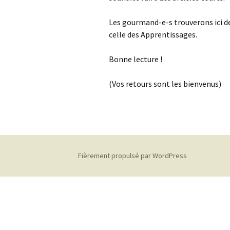
Les gourmand-e-s trouverons ici de
L’éducation
démocratique
celle des Apprentissages.
Gouvernance
Bonne lecture !
(Vos retours sont les bienvenus)
Fièrement propulsé par WordPress