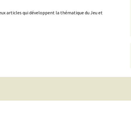
Créer l’école de mes
rêves
ux articles qui développent la thématique du Jeu et
Prises de position
Accompagner les jeunes,
vivre la relation
Cursus de formation à la
facilitation de
l’apprentissage
Accompagnement de
Accompag
projet
projet et
professio
Accompag
projet av
Marshall