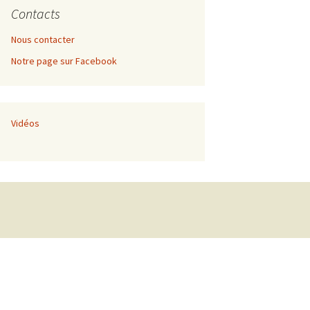
Contacts
Nous contacter
Notre page sur Facebook
Vidéos
nement de
 développement
nnel
nement de
ec Thomas