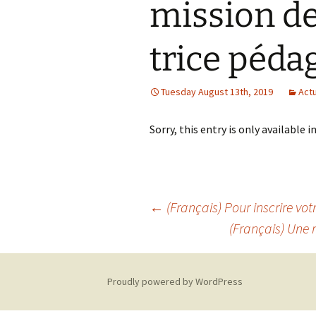
mission de
L’éducation
démocratique
trice péda
Gouvernance
Tuesday August 13th, 2019
Actu
Sorry, this entry is only available i
Post
←
(Français) Pour inscrire vot
(Français) Une
navigation
Proudly powered by WordPress