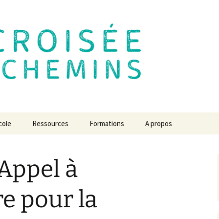
 des Chemins
cole
Ressources
Formations
A propos
e de
Le centre de formation
L’école en 2030 ? L’avis
des experts
 Appel à
L’école de la Croisée des
lexion
Des chroniques pour
Chemins de A à Z
Revue de presse
comprendre…
e pour la
atiques du
Créer l’école de mes
Communiqués à diffuser
s projets
Jeu, temps, espace,
rêves
liberté, respect et
confiance
Vidéos