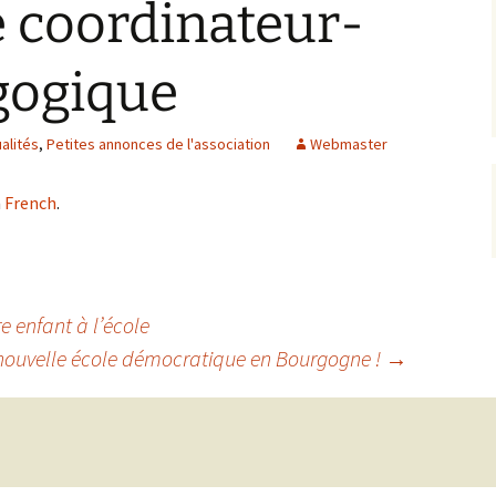
 coordinateur-
Accompagner les jeunes,
vivre la relation
Prises de position
gogique
Cursus de formation à la
facilitation de
l’apprentissage
alités
,
Petites annonces de l'association
Webmaster
Accompagnement de
Accompag
projet
projet et
professio
n
French
.
Accompag
projet av
Marshall
re enfant à l’école
 nouvelle école démocratique en Bourgogne !
→