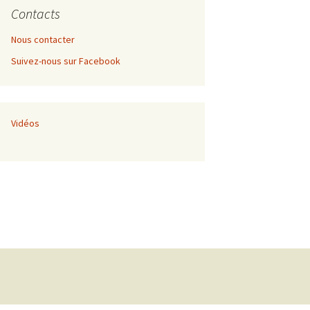
Contacts
Nous contacter
Suivez-nous sur Facebook
nement de
 développement
Vidéos
nnel
nement de
ec Thomas