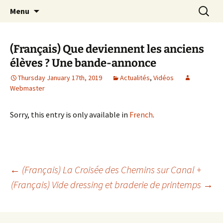
apprendre, vivre, se révéler
Skip
Search
la Croisée des Chemins
Menu
to
for:
content
(Français) Que deviennent les anciens
élèves ? Une bande-annonce
Thursday January 17th, 2019
Actualités
,
Vidéos
Webmaster
Sorry, this entry is only available in
French
.
Post
←
(Français) La Croisée des Chemins sur Canal +
(Français) Vide dressing et braderie de printemps
→
navigation