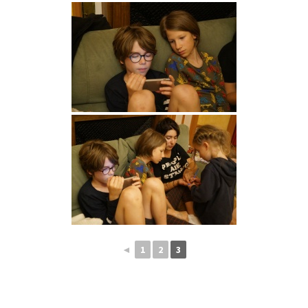
◄
1
2
3