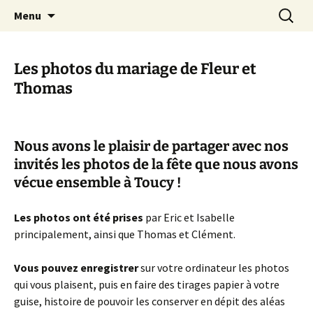
apprendre, vivre, se révéler
Aller
Recherc
la Croisée des Chemins
Menu
au
contenu
Les photos du mariage de Fleur et
Thomas
Nous avons le plaisir de partager avec nos
invités les photos de la fête que nous avons
vécue ensemble à Toucy !
Les photos ont été prises
par Eric et Isabelle
principalement, ainsi que Thomas et Clément.
Vous pouvez enregistrer
sur votre ordinateur les photos
qui vous plaisent, puis en faire des tirages papier à votre
guise, histoire de pouvoir les conserver en dépit des aléas