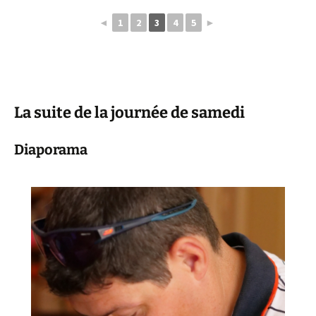
◄
1
2
3
4
5
►
La suite de la journée de samedi
Diaporama