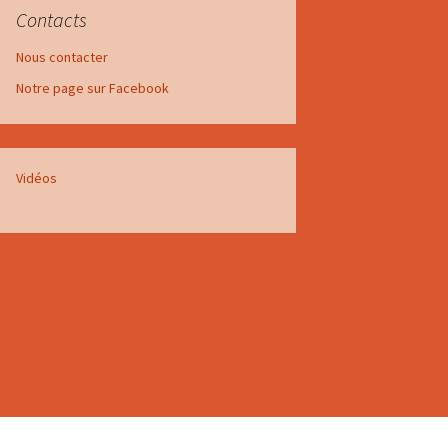
Contacts
Nous contacter
Notre page sur Facebook
Vidéos
nement de
 développement
nnel
nement de
ec Thomas