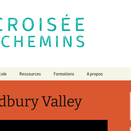
 des Chemins
cole
Ressources
Formations
A propos
e de
Mutualisation des locaux
Le centre de formation
L’école en 2030 ? L’avis
des experts
dbury Valley
En immersion à l’école
lexion
Des chroniques pour
démocratique
Revue de presse
comprendre…
atiques du
L’école de la Croisée des
Communiqués à diffuser
s projets
Jeu, temps, espace,
Chemins de A à Z
liberté, respect et
confiance
Vidéos