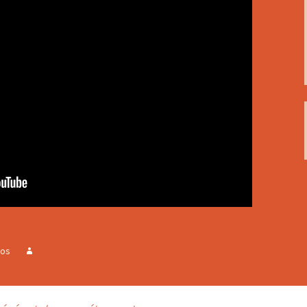
Créer l’école de mes
rêves
Prises de position
Accompagner les jeunes,
vivre la relation
Cursus de formation à la
facilitation de
l’apprentissage
Accompagnement de
Accompag
projet
projet et
professio
Accompag
projet av
Marshall
éos