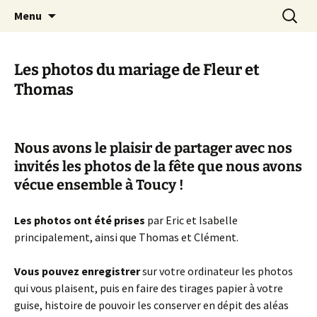
apprendre, vivre, se révéler
Aller
Recherc
la Croisée des Chemins
Menu
au
contenu
Les photos du mariage de Fleur et
Thomas
Nous avons le plaisir de partager avec nos
invités les photos de la fête que nous avons
vécue ensemble à Toucy !
Les photos ont été prises
par Eric et Isabelle
principalement, ainsi que Thomas et Clément.
Vous pouvez enregistrer
sur votre ordinateur les photos
qui vous plaisent, puis en faire des tirages papier à votre
guise, histoire de pouvoir les conserver en dépit des aléas