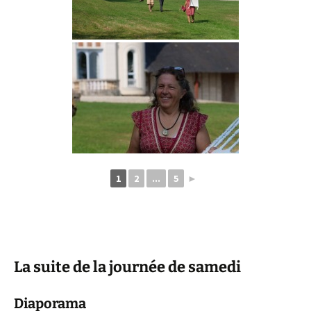
1
2
...
5
►
La suite de la journée de samedi
Diaporama