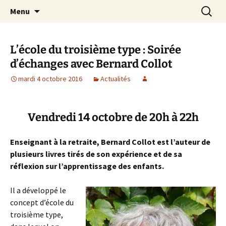
apprendre, vivre, se révéler
Aller
Recherc
la Croisée des Chemins
Menu
au
contenu
L’école du troisième type : Soirée
d’échanges avec Bernard Collot
mardi 4 octobre 2016
Actualités
Vendredi 14 octobre de 20h à 22h
Enseignant à la retraite, Bernard Collot est l’auteur de
plusieurs livres tirés de son expérience et de sa
réflexion sur l’apprentissage des enfants.
Il a développé le
concept d’école du
troisième type,